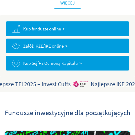
WIĘCEJ
Kup fundusze online >
Załóż IKZE/IKE online >
Kup Sejf+ z Ochroną Kapitału >
e TFI 2025 – Invest Cuffs
Najlepsze IKE 2025 wg
Fundusze inwestycyjne dla początkujących