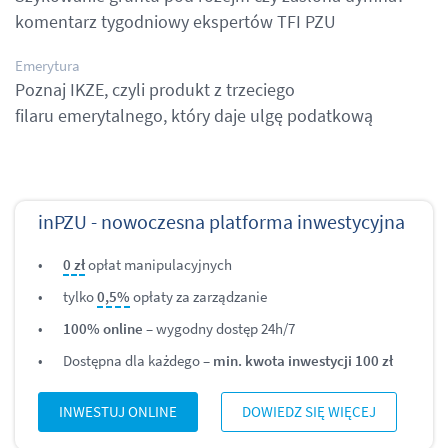
komentarz tygodniowy ekspertów TFI PZU
Emerytura
Poznaj IKZE, czyli produkt z trzeciego
filaru emerytalnego, który daje ulgę podatkową
inPZU - nowoczesna platforma inwestycyjna
0 zł
opłat manipulacyjnych
tylko
0,5%
opłaty za zarządzanie
100% online
– wygodny dostęp 24h/7
Dostępna dla każdego –
min. kwota inwestycji 100 zł
INWESTUJ ONLINE
DOWIEDZ SIĘ WIĘCEJ