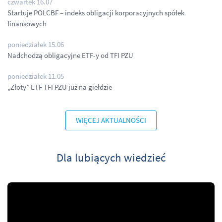
czwartek 16.07
Startuje POLCBF – indeks obligacji korporacyjnych spółek
finansowych
poniedziałek 15.06
Nadchodzą obligacyjne ETF-y od TFI PZU
poniedziałek 11.05
„Złoty” ETF TFI PZU już na giełdzie
WIĘCEJ AKTUALNOŚCI
Dla lubiących wiedzieć