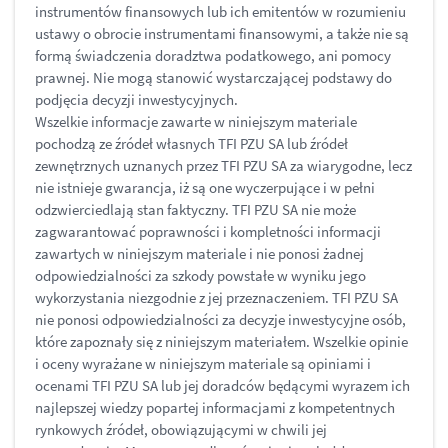
instrumentów finansowych lub ich emitentów w rozumieniu
ustawy o obrocie instrumentami finansowymi, a także nie są
formą świadczenia doradztwa podatkowego, ani pomocy
prawnej. Nie mogą stanowić wystarczającej podstawy do
podjęcia decyzji inwestycyjnych.
Wszelkie informacje zawarte w niniejszym materiale
pochodzą ze źródeł własnych TFI PZU SA lub źródeł
zewnętrznych uznanych przez TFI PZU SA za wiarygodne, lecz
nie istnieje gwarancja, iż są one wyczerpujące i w pełni
odzwierciedlają stan faktyczny. TFI PZU SA nie może
zagwarantować poprawności i kompletności informacji
zawartych w niniejszym materiale i nie ponosi żadnej
odpowiedzialności za szkody powstałe w wyniku jego
wykorzystania niezgodnie z jej przeznaczeniem. TFI PZU SA
nie ponosi odpowiedzialności za decyzje inwestycyjne osób,
które zapoznały się z niniejszym materiałem. Wszelkie opinie
i oceny wyrażane w niniejszym materiale są opiniami i
ocenami TFI PZU SA lub jej doradców będącymi wyrazem ich
najlepszej wiedzy popartej informacjami z kompetentnych
rynkowych źródeł, obowiązującymi w chwili jej