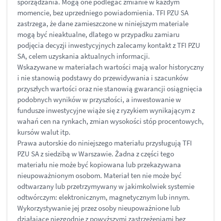
sporządzania. Mogą one podlegać zmianie w każdym
momencie, bez uprzedniego powiadomienia. TFI PZU SA
zastrzega, że dane zamieszczone w niniejszym materiale
mogą być nieaktualne, dlatego w przypadku zamiaru
podjęcia decyzji inwestycyjnych zalecamy kontakt z TFI PZU
SA, celem uzyskania aktualnych informacji.
Wskazywane w materiałach wartości mają walor historyczny
i nie stanowią podstawy do przewidywania i szacunków
przyszłych wartości oraz nie stanowią gwarancji osiągnięcia
podobnych wyników w przyszłości, a inwestowanie w
fundusze inwestycyjne wiąże się z ryzykiem wynikającym z
wahań cen na rynkach, zmian wysokości stóp procentowych,
kursów walut itp.
Prawa autorskie do niniejszego materiału przysługują TFI
PZU SA z siedzibą w Warszawie. Żadna z części tego
materiału nie może być kopiowana lub przekazywana
nieupoważnionym osobom. Materiał ten nie może być
odtwarzany lub przetrzymywany w jakimkolwiek systemie
odtwórczym: elektronicznym, magnetycznym lub innym.
Wykorzystywanie jej przez osoby nieupoważnione lub
działające niezgodnie z powyższymi zastrzeżeniami bez