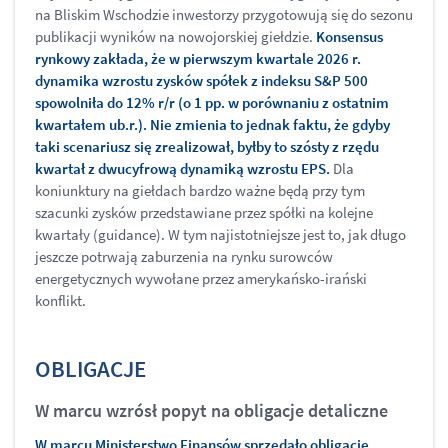
na Bliskim Wschodzie inwestorzy przygotowują się do sezonu
publikacji wyników na nowojorskiej giełdzie.
Konsensus
rynkowy zakłada, że w pierwszym kwartale 2026 r.
dynamika wzrostu zysków spółek z indeksu S&P 500
spowolniła do 12% r/r (o 1 pp. w porównaniu z ostatnim
kwartałem ub.r.). Nie zmienia to jednak faktu, że gdyby
taki scenariusz się zrealizował, byłby to szósty z rzędu
kwartał z dwucyfrową dynamiką wzrostu EPS.
Dla
koniunktury na giełdach bardzo ważne będą przy tym
szacunki zysków przedstawiane przez spółki na kolejne
kwartały (guidance). W tym najistotniejsze jest to, jak długo
jeszcze potrwają zaburzenia na rynku surowców
energetycznych wywołane przez amerykańsko-irański
konflikt.
OBLIGACJE
W marcu wzrósł popyt na obligacje detaliczne
W marcu Ministerstwo Finansów sprzedało obligacje