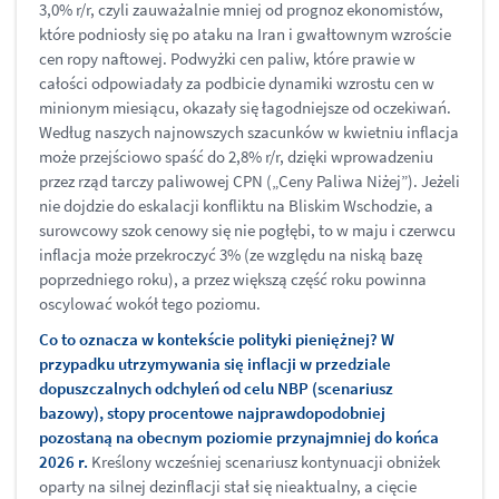
3,0% r/r, czyli zauważalnie mniej od prognoz ekonomistów,
które podniosły się po ataku na Iran i gwałtownym wzroście
cen ropy naftowej. Podwyżki cen paliw, które prawie w
całości odpowiadały za podbicie dynamiki wzrostu cen w
minionym miesiącu, okazały się łagodniejsze od oczekiwań.
Według naszych najnowszych szacunków w kwietniu inflacja
może przejściowo spaść do 2,8% r/r, dzięki wprowadzeniu
przez rząd tarczy paliwowej CPN („Ceny Paliwa Niżej”). Jeżeli
nie dojdzie do eskalacji konfliktu na Bliskim Wschodzie, a
surowcowy szok cenowy się nie pogłębi, to w maju i czerwcu
inflacja może przekroczyć 3% (ze względu na niską bazę
poprzedniego roku), a przez większą część roku powinna
oscylować wokół tego poziomu.
Co to oznacza w kontekście polityki pieniężnej? W
przypadku utrzymywania się inflacji w przedziale
dopuszczalnych odchyleń od celu NBP (scenariusz
bazowy), stopy procentowe najprawdopodobniej
pozostaną na obecnym poziomie przynajmniej do końca
2026 r.
Kreślony wcześniej scenariusz kontynuacji obniżek
oparty na silnej dezinflacji stał się nieaktualny, a cięcie