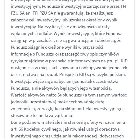
inwestycyjnym. Fundusze inwestycyjne zarządzane przez TFI
PZU SA ani TFI PZU SA nie gwarantują, że zrealizujesz
założony cel inwestycyjny lub uzyskasz określony wynik
inwestycyjny. Należy liczyć się z możliwością utraty
wpłaconych środków. Wyniki inwestycyjne, które Fundusz
osiągnął w przeszłości, nie są gwarancją ani obietnicą, że
Fundusz osiągnie określone wyniki w przyszłości.
Informacje o Funduszu oraz szczegółowy opis czynników
ryzyka znajdziesz w prospekcie informacyjnym na pzu.pl. KID
dostępne są w miejscach zbywania i odkupywania jednostek
uczestnictwa i na pzu.pl. Prospekt i KID są w języku polskim.
Inwestycja wiąże się z nabyciem jednostek uczestnictwa
Funduszu, a nie aktywów będących jego własnością.
Wartość aktywów netto Subfunduszu (a tym samym wartość
jednostki uczestnictwa) może cechować się dużą
zmiennością, ze względu na skład portfela inwestycyjnego i
stosowane techniki zarządzania.
Dane podane w materiale nie stanowią oferty w rozumieniu
art. 66 Kodeksu cywilnego, jak również usługi doradztwa
inwestycyjnego oraz udzielania rekomendacji dotyczących