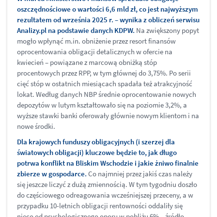
oszczędnościowe o wartości 6,6 mld zł, co jest najwyższym
rezultatem od września 2025 r. – wynika z obliczeń serwisu
Analizy.pl na podstawie danych KDPW.
Na zwiększony popyt
mogło wpłynąć m.in. obniżenie przez resort finansów
oprocentowania obligacji detalicznych w ofercie na
kwiecień – powiązane z marcową obniżką stóp
procentowych przez RPP, w tym głównej do 3,75%. Po serii
cięć stóp w ostatnich miesiącach spadała też atrakcyjność
lokat. Według danych NBP średnie oprocentowanie nowych
depozytów w lutym kształtowało się na poziomie 3,2%, a
wyższe stawki banki oferowały głównie nowym klientom i na
nowe środki.
Dla krajowych funduszy obligacyjnych (i szerzej dla
światowych obligacji) kluczowe będzie to, jak długo
potrwa konflikt na Bliskim Wschodzie i jakie żniwo finalnie
zbierze w gospodarce.
Co najmniej przez jakiś czas należy
się jeszcze liczyć z dużą zmiennością. W tym tygodniu doszło
do częściowego odreagowania wcześniejszej przeceny, a w
przypadku 10-letnich obligacji rentowności oddaliły się
nieco od psychologicznego oporu w pobliżu 6% – źródło