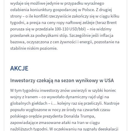
wydaje się możliwe jedynie w przypadku wyraźnego
osłabienia koniunktury gospodarczej w Polsce. Z drugiej
strony – o ile konflikt rzeczywiście zakończy się w ciągu kilku
tygodni, a presja na ceny ropy naftowej zelżeje (teraz Brent
porusza się w przedziale 100-110 USD/bbl) – nie widzimy
przesłanek za podwyżkami stóp. Szczególnie jeśli inflacja
bazowa, oczyszczona z cen żywności i energii, pozostanie na
stabilnie niskim poziomie.
AKCJE
Inwestorzy czekają na sezon wynikowy w USA
W tym tygodniu inwestorzy znów uwierzyli w szybki koniec
wojny z Iranem – co wywołało dynamiczny rajd ulgi na
globalnych giełdach – i… kolejny raz się przeliczyli. Nastroje
popsuło wygłoszone w nocy ze środy na czwartek czasu
polskiego orędzie prezydenta Donalda Trumpa,
zapowiadające zmasowane ataki na Iran w ciągu
najbliższych tygodni. W oczekiwaniu na sygnały deeskalacji