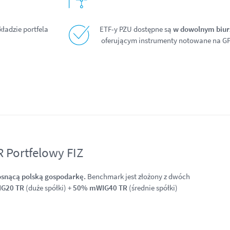
kładzie portfela
ETF-y PZU dostępne są
w dowolnym biur
oferującym instrumenty notowane na G
 Portfelowy FIZ
osnącą polską gospodarkę.
Benchmark jest złożony z dwóch
IG20 TR
(duże spółki) +
50% mWIG40 TR
(średnie spółki)