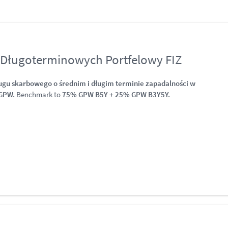
 Długoterminowych Portfelowy FIZ
ługu skarbowego o średnim i długim terminie zapadalności w
 GPW.
Benchmark to
75% GPW B5Y + 25% GPW B3Y5Y.