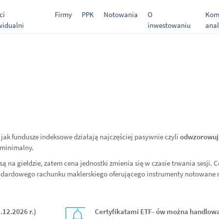
ci
Firmy
PPK
Notowania
O
Kome
widualni
inwestowaniu
anal
 jak fundusze indeksowe działają najczęściej pasywnie czyli
odwzorowuj
h minimalny.
 na giełdzie, zatem cena jednostki zmienia się w czasie trwania sesji. C
dardowego rachunku maklerskiego oferującego instrumenty notowane na
.12.2026 r.)
Certyfikatami ETF- ów można handlowa