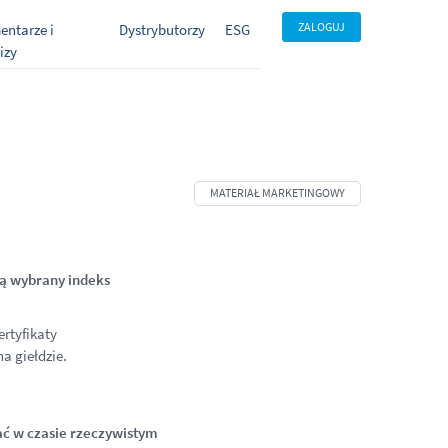
ZALOGUJ
ntarze i
Dystrybutorzy
ESG
izy
ą wybrany indeks
ertyfikaty
 giełdzie.
ć w czasie rzeczywistym