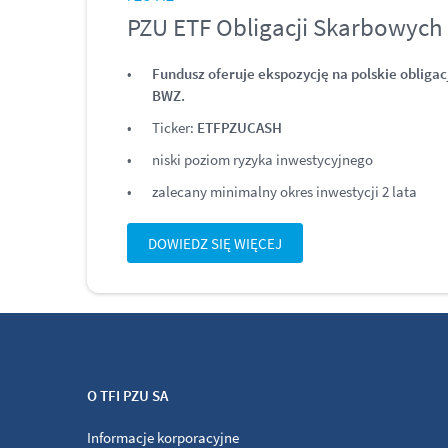
PZU ETF Obligacji Skarbowyc
Fundusz oferuje ekspozycję na polskie oblig
BWZ.
Ticker:
ETFPZUCASH
niski poziom ryzyka inwestycyjnego
zalecany minimalny okres inwestycji 2 lata
DOWIEDZ SIĘ WIĘCEJ
O TFI PZU SA
Informacje korporacyjne