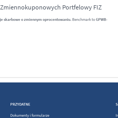
h Zmiennokuponowych Portfelowy FIZ
acje skarbowe o zmiennym oprocentowaniu.
Benchmark to
GPWB-
PRZYDATNE
S
Dokumenty i formularze
I