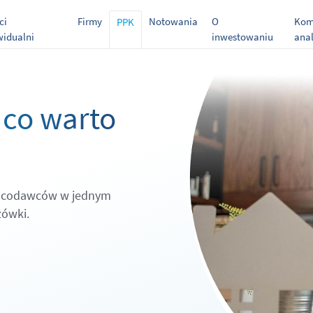
ci
Firmy
Notowania
O
Kom
PPK
widualni
inwestowaniu
anal
 co warto
pracodawców w jednym
zówki.