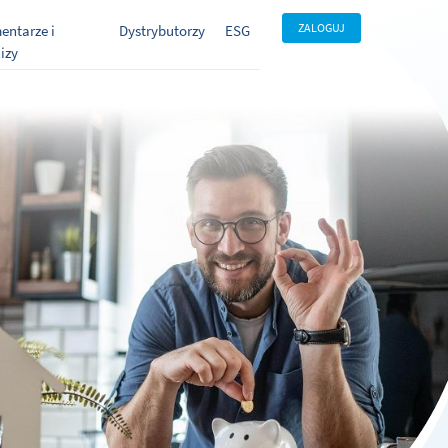
ZALOGUJ
entarze i
Dystrybutorzy
ESG
izy