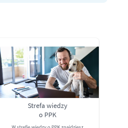
Strefa wiedzy
o PPK
W strefie wiedzy o PPK znajdziesz