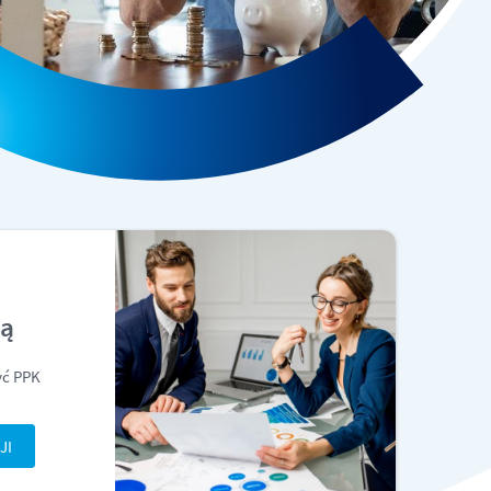
cą
yć PPK
JI