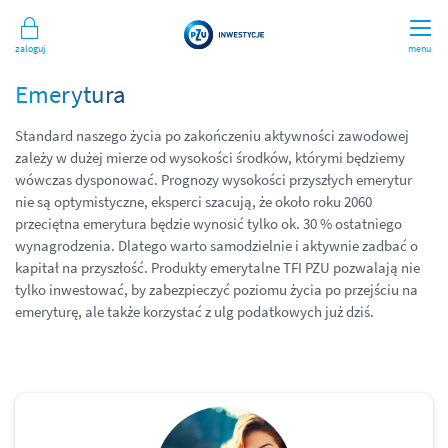
Zaloguj
menu
Emerytura
Standard naszego życia po zakończeniu aktywności zawodowej
zależy w dużej mierze od wysokości środków, którymi będziemy
wówczas dysponować. Prognozy wysokości przyszłych emerytur
nie są optymistyczne, eksperci szacują, że około roku 2060
przeciętna emerytura będzie wynosić tylko ok. 30 % ostatniego
wynagrodzenia. Dlatego warto samodzielnie i aktywnie zadbać o
kapitał na przyszłość. Produkty emerytalne TFI PZU pozwalają nie
tylko inwestować, by zabezpieczyć poziomu życia po przejściu na
emeryturę, ale także korzystać z ulg podatkowych już dziś.