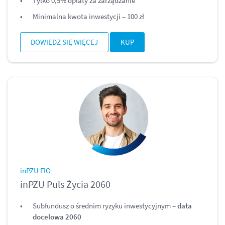
Tylko 0,5% opłaty za zarządzanie
Minimalna kwota inwestycji – 100 zł
DOWIEDZ SIĘ WIĘCEJ
KUP
inPZU FIO
inPZU Puls Życia 2060
Subfundusz o średnim ryzyku inwestycyjnym –
data
docelowa 2060