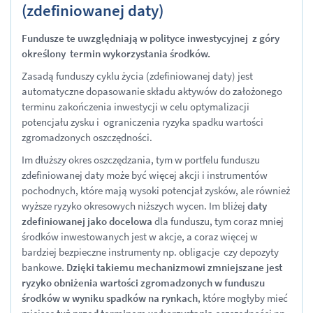
(zdefiniowanej daty)
Fundusze te uwzględniają w polityce inwestycyjnej z góry
określony termin wykorzystania środków.
Zasadą funduszy cyklu życia (zdefiniowanej daty) jest
automatyczne dopasowanie składu aktywów do założonego
terminu zakończenia inwestycji w celu optymalizacji
potencjału zysku i ograniczenia ryzyka spadku wartości
zgromadzonych oszczędności.
Im dłuższy okres oszczędzania, tym w portfelu funduszu
zdefiniowanej daty może być więcej akcji i instrumentów
pochodnych, które mają wysoki potencjał zysków, ale również
wyższe ryzyko okresowych niższych wycen. Im bliżej
daty
zdefiniowanej jako docelowa
dla funduszu, tym coraz mniej
środków inwestowanych jest w akcje, a coraz więcej w
bardziej bezpieczne instrumenty np. obligacje czy depozyty
bankowe.
Dzięki takiemu mechanizmowi zmniejszane jest
ryzyko obniżenia wartości zgromadzonych w funduszu
środków w wyniku spadków na rynkach
, które mogłyby mieć