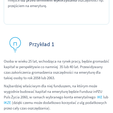
miejsce
tuż przed terminem wykorzystania
oszczędności np.
przejściem na emeryturę.
Pr
z
ykład 1
Osoba w wieku 25 lat, wchodząca na rynek pracy, będzie gromadzić
kapitał w p
erspektywie co namniej 35 lub 40 lat. Przewidywany
czas zakończenia gromadzenia oszczędności na emeryturę dla
takiej osoby to rok 2058 lub 2063.
Najbardziej właściwym dla niej funduszem, na którym może
wygodnie budować kapitał na emeryturę będzie Fundusz inPZU
Puls Życia 2060, w ramach wybranego konta emerytalnego
IKE
lub
IKZE
(dzięki czemu może dodatkowo korzystać z ulg podatkowych
przez cały czas oszczędzania).