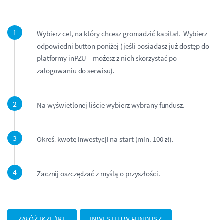
Wybierz cel, na który chcesz gromadzić kapitał. Wybierz
odpowiedni button poniżej (jeśli posiadasz już dostęp do
platformy inPZU – możesz z nich skorzystać po
zalogowaniu do serwisu).
Na wyświetlonej liście wybierz wybrany fundusz.
Określ kwotę inwestycji na start (min. 100 zł).
Zacznij oszczędzać z myślą o przyszłości.
ZAŁÓŻ IKZE/IKE
INWESTUJ W FUNDUSZ