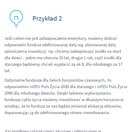
Pr
z
ykład 2
Jeśli celem nie jest zabezpieczenie emerytury, możemy dobrać
odpowiedni fundusz zdefiniowanej daty wg planowanej daty
zakończenia inwestycji np. chcemy zabezpieczyć środki na start
dla dzieci – jedno ma obecnie 10 lat, drugie 1 rok, czyli środki dla
starszego będziemy chcieli wypłacić za ok 8, dla młodszego za 17
lat.
Optymalne fundusze dla takich horyzontów czasowych, to
odpowiednio inPZU Puls Życia 2030 dla starszego i inPZU Puls Życia
2040 dla młodszego dziecka. Dzięki takiemu wykorzystaniu
funduszy cyklu życia możemy inwestować w dłuższym horyzoncie
wiedząc, że to fundusz za nas będzie zmieniał alokację aktywów,
dopasowując ją do zdefiniowanego okresu inwestowania.
Szczegółowy udział części akcyjnej i obligacyjnej w