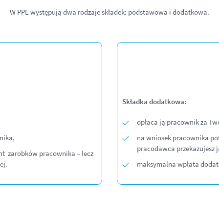
W PPE występują dwa rodzaje składek: podstawowa i dodatkowa.
Składka dodatkowa:
opłaca ją pracownik za T
nika,
na wniosek pracownika pot
pracodawca przekazujesz j
nt zarobków pracownika – lecz
ej.
maksymalna wpłata dodatko