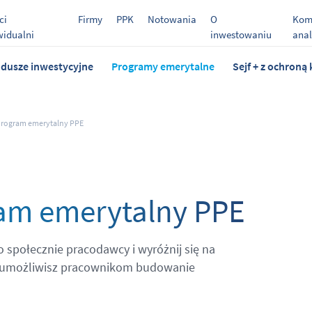
ci
Firmy
PPK
Notowania
O
Kome
widualni
inwestowaniu
anal
dusze inwestycyjne
Programy emerytalne
Sejf + z ochroną 
program emerytalny PPE
am emerytalny PPE
 społecznie pracodawcy i wyróżnij się na
PE umożliwisz pracownikom budowanie