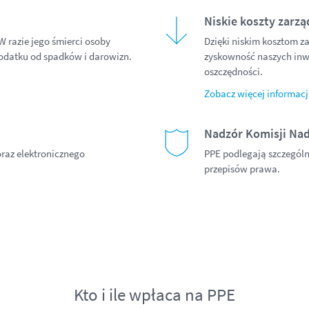
Niskie koszty zarzą
 razie jego śmierci osoby
Dzięki niskim kosztom 
podatku od spadków i darowizn.
zyskowność naszych inw
oszczędności.
Zobacz więcej informacj
Nadzór Komisji Na
oraz elektronicznego
PPE podlegają szczegól
przepisów prawa.
Kto i ile wpłaca na PPE