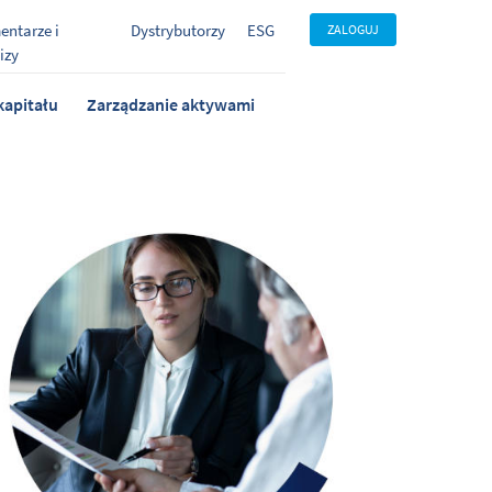
ntarze i
Dystrybutorzy
ESG
ZALOGUJ
izy
kapitału
Zarządzanie aktywami