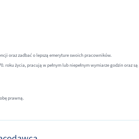
ncji oraz zadbać o lepszą emeryture swoich pracowników.
 70. roku życia, pracują w pełnym lub niepełnym wymiarze godzin oraz s
sobę prawną.
racodawca