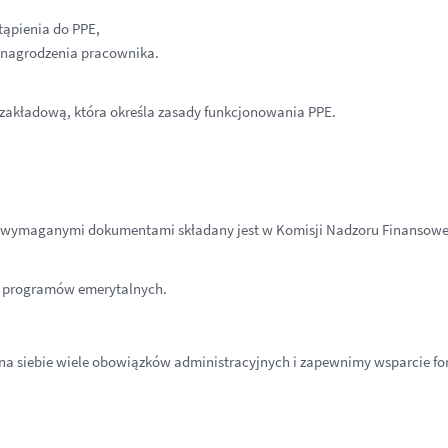
tąpienia do PPE,
ynagrodzenia pracownika.
zakładową, która określa zasady funkcjonowania PPE.
 z wymaganymi dokumentami składany jest w Komisji Nadzoru Finansowe
h programów emerytalnych.
y na siebie wiele obowiązków administracyjnych i zapewnimy wsparcie f