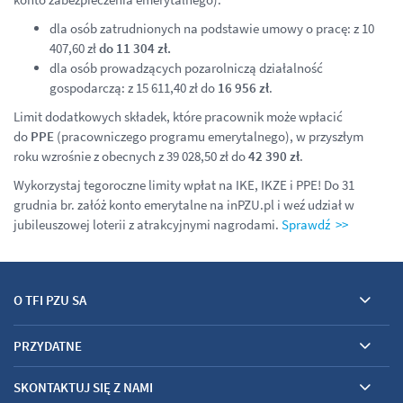
dla osób zatrudnionych na podstawie umowy o pracę: z 10
407,60 zł
do 11 304 zł.
dla osób prowadzących pozarolniczą działalność
gospodarczą: z 15 611,40 zł do
16 956 zł
.
Limit dodatkowych składek, które pracownik może wpłacić
do
PPE
(pracowniczego programu emerytalnego), w przyszłym
roku wzrośnie z obecnych z 39 028,50 zł do
42 390 zł
.
Wykorzystaj tegoroczne limity wpłat na IKE, IKZE i PPE! Do 31
grudnia br. załóż konto emerytalne na inPZU.pl i weź udział w
jubileuszowej loterii z atrakcyjnymi nagrodami.
Sprawdź >>
O TFI PZU SA
PRZYDATNE
SKONTAKTUJ SIĘ Z NAMI