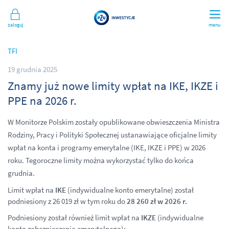
Zaloguj
menu
TFI
19 grudnia 2025
Znamy już nowe limity wpłat na IKE, IKZE i
PPE na 2026 r.
W Monitorze Polskim zostały opublikowane obwieszczenia Ministra
Rodziny, Pracy i Polityki Społecznej ustanawiające oficjalne limity
wpłat na konta i programy emerytalne (IKE, IKZE i PPE) w 2026
roku. Tegoroczne limity można wykorzystać tylko do końca
grudnia.
Limit wpłat na
IKE
(indywidualne konto emerytalne) został
podniesiony z 26 019 zł w tym roku do
28 260 zł
w 2026 r.
Podniesiony został również limit wpłat na
IKZE
(indywidualne
konto zabezpieczenia emerytalnego):