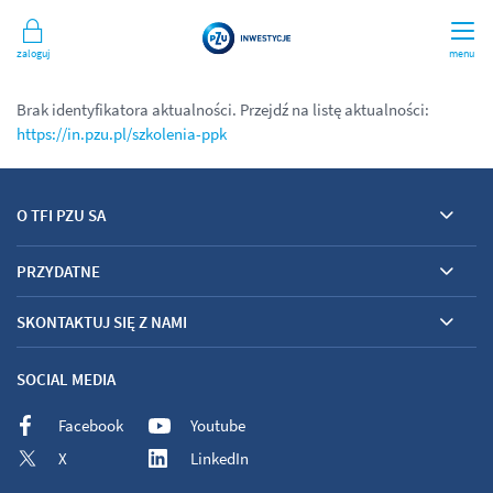
Zaloguj
menu
Brak identyfikatora aktualności. Przejdź na listę aktualności:
https://in.pzu.pl/szkolenia-ppk
O TFI PZU SA
PRZYDATNE
SKONTAKTUJ SIĘ Z NAMI
SOCIAL MEDIA
Facebook
Youtube
X
LinkedIn