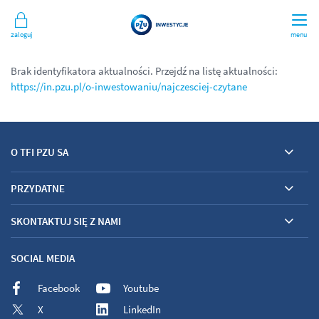
Zaloguj
menu
Brak identyfikatora aktualności. Przejdź na listę aktualności:
https://in.pzu.pl/o-inwestowaniu/najczesciej-czytane
O TFI PZU SA
PRZYDATNE
SKONTAKTUJ SIĘ Z NAMI
SOCIAL MEDIA
Facebook
Youtube
X
LinkedIn