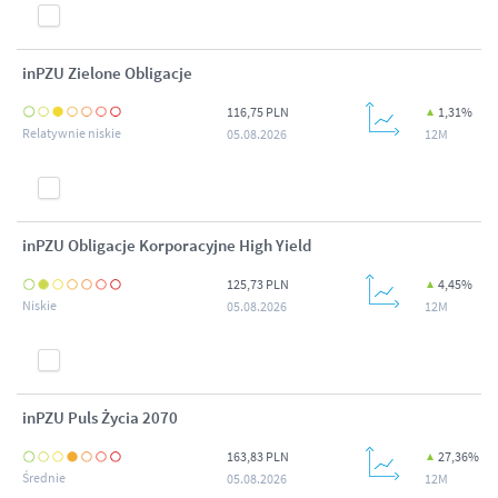
inPZU Zielone Obligacje
116,75 PLN
1,31%
05.08.2026
inPZU Obligacje Korporacyjne High Yield
125,73 PLN
4,45%
05.08.2026
inPZU Puls Życia 2070
163,83 PLN
27,36%
05.08.2026