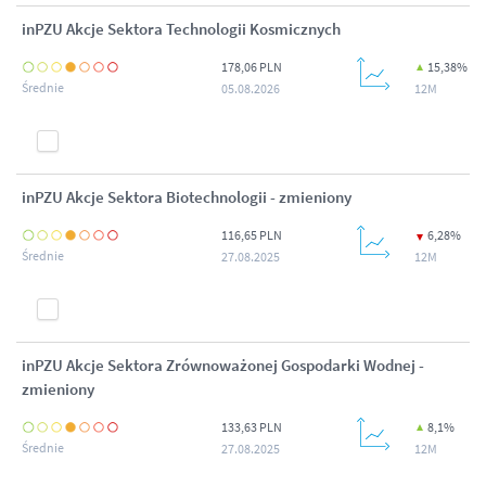
inPZU Akcje Sektora Technologii Kosmicznych
178,06 PLN
15,38%
05.08.2026
inPZU Akcje Sektora Biotechnologii - zmieniony
116,65 PLN
6,28%
27.08.2025
inPZU Akcje Sektora Zrównoważonej Gospodarki Wodnej -
zmieniony
133,63 PLN
8,1%
27.08.2025