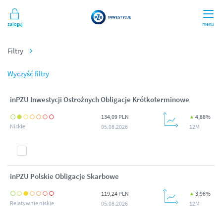
Zaloguj
menu
Filtry
Wyczyść filtry
inPZU Inwestycji Ostrożnych Obligacje Krótkoterminowe
134,09 PLN
4,88%
05.08.2026
inPZU Polskie Obligacje Skarbowe
119,24 PLN
3,96%
05.08.2026