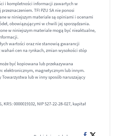
ci i kompletności informacji zawartych w
j przeznaczeniem. TFI PZU SA nie ponosi
żane w niniejszym materiale są opiniami i ocenami
deł, obowiązującymi w chwili jej sporządzania.
one w niniejszym materiale mogą być nieaktualne,
nformacji.
ych wartości oraz nie stanowią gwarancji
z wahań cen na rynkach, zmian wysokości stóp
ie może być kopiowana lub przekazywana
m: elektronicznym, magnetycznym lub innym.
dy Towarzystwa lub w inny sposób naruszający
 KRS: 0000019102, NIP 527-22-28-027, kapitał