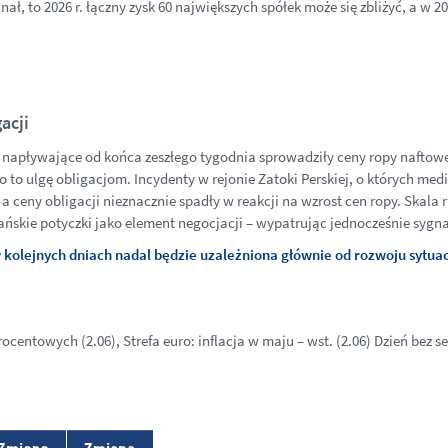
ał, to 2026 r. łączny zysk 60 największych spółek może się zbliżyć, a w 202
acji
 napływające od końca zeszłego tygodnia sprowadziły ceny ropy naftow
 to ulgę obligacjom. Incydenty w rejonie Zatoki Perskiej, o których me
 ceny obligacji nieznacznie spadły w reakcji na wzrost cen ropy. Skala
ańskie potyczki jako element negocjacji – wypatrując jednocześnie sygna
 w kolejnych dniach nadal będzie uzależniona głównie od rozwoju sytua
rocentowych (2.06), Strefa euro: inflacja w maju – wst. (2.06) Dzień bez se