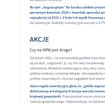
Na tym „stagnacyjnym” tle bardzo solidnie preze
pierwszym kwartale 2026 r. kwartale sprzedaż pr
najszybciej od 2022 r. Z kolei ich wynik finansowy
się inwestycje. Nakłady inwestycyjne wzrosły o 8,7
AKCJE
Czy na GPW jest drogo?
Od jesieni 2022 r. na warszawskiej giełdzie trwa hos
są już zbyt „rozgrzane”, tj. czy ich ceny nie oderw
odniesienia. Wskaźnik zestawiający ceny akcji z pr
pobliżu średniej z ostatniej dekady. Jak wypadamy
rynków rozwiniętych, chociaż względem tych pierwszy
Stara reguła inwestycyjna głosi, że „giełda wyp
definiowaną w kategoriach tempa wzrostu nominal
krajowej gospodarki.
Przez pryzmat wycen oznacza 
rozwoju gospodarczego. Odpowiadając na tytułowe pyt