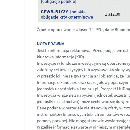
Źródło: opracowanie własne TFI PZU, dane Bloomber
NOTA PRAWNA
Jest to informacja reklamowa. Przed podjęciem os
kluczowe informacje (KID).
Inwestycje w fundusze inwestycyjne są obarczone ry
założony cel inwestycyjny lub uzyskasz określony w
w przeszłości, nie są gwarancją ani obietnicą, że Fu
Informacje o Funduszu oraz szczegółowy opis czynn
jednostek uczestnictwa i na pzu.pl. Prospekt i KID s
Inwestycja wiąże się z nabyciem jednostek uczest
jednostki uczestnictwa) może cechować się dużą zmi
Dane podane w materiale nie stanowią oferty w roz
instrumentów finansowych lub ich emitentów w roz
pomocy prawnej. Nie mogą stanowić wystarczającej
Wszelkie informacje zawarte w niniejszym materiale