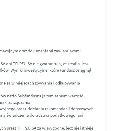
formacyjnym oraz dokumentami zawierającymi
A ani TFI PZU SA nie gwarantują, że zrealizujesz
odków. Wyniki inwestycyjne, które Fundusz osiągnął
tępne są w miejscach zbywania i odkupywania
ywów netto Subfunduszu (a tym samym wartość
niki zarządzania.
tycyjnego oraz udzielania rekomendacji dotyczących
ormą świadczenia doradztwa podatkowego, ani
h przez TFI PZU SA za wiarygodne, lecz nie istnieje