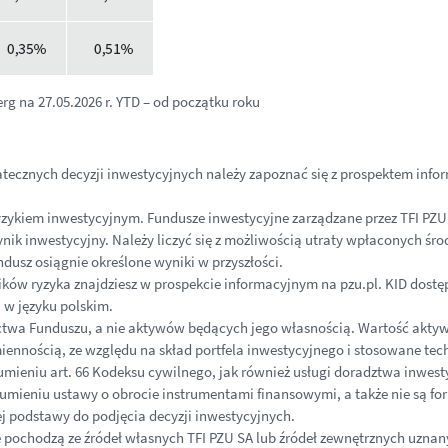
g na 27.05.2026 r. YTD – od początku roku
tatecznych decyzji inwestycyjnych należy zapoznać się z prospektem in
zykiem inwestycyjnym. Fundusze inwestycyjne zarządzane przez TFI PZU S
ynik inwestycyjny. Należy liczyć się z możliwością utraty wpłaconych śr
ndusz osiągnie określone wyniki w przyszłości.
ików ryzyka znajdziesz w prospekcie informacyjnym na pzu.pl. KID dos
ą w języku polskim.
nictwa Funduszu, a nie aktywów będących jego własnością. Wartość akt
ennością, ze względu na skład portfela inwestycyjnego i stosowane tech
umieniu art. 66 Kodeksu cywilnego, jak również usługi doradztwa inwes
umieniu ustawy o obrocie instrumentami finansowymi, a także nie są f
 podstawy do podjęcia decyzji inwestycyjnych.
 pochodzą ze źródeł własnych TFI PZU SA lub źródeł zewnętrznych uznanyc