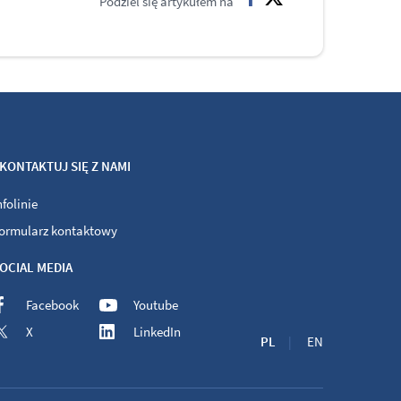
Podziel się artykułem na
facebook
twitter
KONTAKTUJ SIĘ Z NAMI
nfolinie
ormularz kontaktowy
OCIAL MEDIA
Facebook
Youtube
X
LinkedIn
PL
EN