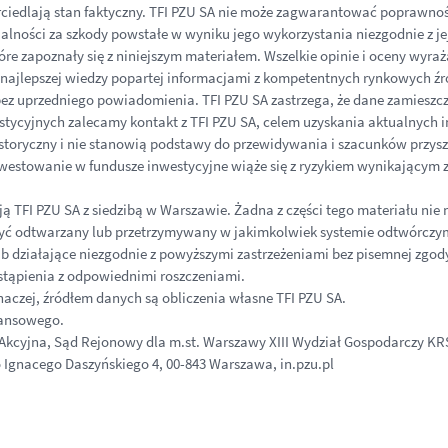
erciedlają stan faktyczny. TFI PZU SA nie może zagwarantować poprawnoś
ialności za szkody powstałe w wyniku jego wykorzystania niezgodnie z je
óre zapoznały się z niniejszym materiałem. Wszelkie opinie i oceny wyra
najlepszej wiedzy popartej informacjami z kompetentnych rynkowych źró
 uprzedniego powiadomienia. TFI PZU SA zastrzega, że dane zamieszcz
stycyjnych zalecamy kontakt z TFI PZU SA, celem uzyskania aktualnych i
toryczny i nie stanowią podstawy do przewidywania i szacunków przyszł
nwestowanie w fundusze inwestycyjne wiąże się z ryzykiem wynikającym 
ują TFI PZU SA z siedzibą w Warszawie. Żadna z części tego materiału n
yć odtwarzany lub przetrzymywany w jakimkolwiek systemie odtwórczy
b działające niezgodnie z powyższymi zastrzeżeniami bez pisemnej zgo
tąpienia z odpowiednimi roszczeniami.
inaczej, źródłem danych są obliczenia własne TFI PZU SA.
nansowego.
cyjna, Sąd Rejonowy dla m.st. Warszawy XIII Wydział Gospodarczy KRS,
o Ignacego Daszyńskiego 4, 00-843 Warszawa, in.pzu.pl