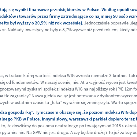
ntują się wyniki finansowe przedsiębiorstw w Polsce. Według opublik
oduktów i towarów przez firmy zatrudniające co najmniej 50 osób wz
 netto był wyższy o 20,5% niż rok wcześniej.
Jednocześnie poprawie uleg
% r/r. Nakłady inwestycyjne były o 8,7% wyższe niż przed rokiem, kiedy 
sa, w trakcie której wartość indeksu WIG wzrosła niemalże 3-krotnie. Tak 
ały się od fundamentów. W naszej ocenie, nie. Atrakcyjność wycen jest k
ognozowanymi zyskami spółek z indeksu WIG na najbliższy rok (P/E 12m for
 na tle zagranicy? Nasza giełda wciąż jest notowana z dyskontem wycen
ch w ostatnim czasie ta „luka” wyraźnie się zmniejszyła. Warto spojrzeć
rzedza gospodarkę”. Tymczasem okazuje się, że poziom indeksu WIG d
nego PKB w Polsce. Innymi słowy, warszawski parkiet dopiero teraz 
to, że doszliśmy do poziomu neutralnego po trwającym od 2018 r. okre
anie: nie. Na GPW nie jest drogo. A czy będzie drożej? To już zależy od 