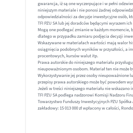
gwarancja, iż są one wyczerpujące i w pełni odzwi
niniejszym materiale i nie ponosi żadnej odpowiedz
odpowiedzialności za decyzje inwestycyjne osób, kt
TFI PZU SA lub jej doradców będącymi wyrazem ich 
Mogą one podlegać zmianie w każdym momencie, bez
dlatego w przypadku zamiaru podjęcia decyzji inwe
Wskazywane w materiałach wartości mają walor his
osiągnięcia podobnych wyników w przyszłości, a i
procentowych, kursów walut itp.
Prawa autorskie do niniejszego materiału przysług
nieupoważnionym osobom. Materiał ten nie może b
Wykorzystywanie jej przez osoby nieupoważnione lu
przepisy prawa autorskiego może być powodem wys
Jeżeli w treści niniejszego materiału nie wskazano 
TFI PZU SA podlega nadzorowi Komisji Nadzoru Fi
Towarzystwo Funduszy Inwestycyjnych PZU Spółka Ak
zakładowy: 15 013 000 zł wpłacony w całości, Rond