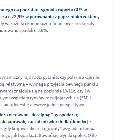
owanego na początku tygodnia raportu GUS w
rosła o 22,9% w porównaniu z poprzednim rokiem,
ły wskaźniki ekonomiczno-finansowe i rozkręciły
odnotowano spadek o 3,6%.
dynamiczny rajd rodzi pytania, czy polskie akcje nie
westią relatywną – wymaga przyjęcia pewnego punktu
ward) znajduje się na poziomie 10-11x, czyli w
owym względem rynków rozwijających się (EM) i
 na tę kwestię z jeszcze jednej perspektywy.
opiero niedawno „doścignął” gospodarkę
tak naprawdę zaczął odzwierciedlać kondycję
sie, gdy krajowe akcje „lagowały” względem tempa
tego jak będą kształtować się wyniki spółek. O ile