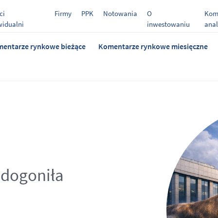
ci
Firmy
PPK
Notowania
O
Kome
widualni
inwestowaniu
anal
entarze rynkowe bieżące
Komentarze rynkowe miesięczne
 dogoniła