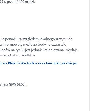
7 r. przebić 100 mld zł.
ej o ponad 15% względem lokalnego szczytu, do
dia informowały media ze środy na czwartek,
 ruchów na rynku jest jednak umiarkowana i wydaje
łów eskalacji konfliktu.
cji na Bliskim Wschodzie oraz kierunku, w którym
sji na GPW (4.06).