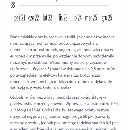
Dane miękkie oraz twarde wskaźniki, jak chociażby indeks
monitorujący ruch samochodów ciężarowych na
niemieckich autostradach, sugerują, że końcówka roku w
europejskim przemyśle, po względnie dobrym październiku,
może być już słabsza. Wspomniany indeks przejazdów
ciężarówek (
Wykres 3)
spadł w listopadzie o 0,8 proc. m/m
po uwzględnieniu efektów kalendarza. Dotychczas
mocniejsze zmiany tego indeksu dość dobrze indykowały
sytuację w przetwórstwie Niemiec.
Globalnie również widać nieco słabszą koniunkturę w
przetwórstwie przemysłowym. Wprawdzie w listopadzie PMI
J.P. Morgan i S&P Global dla światowego przetwórstwa
utrzymał się powyżej neutralnego progu 50 pkt (czwarty
miesiąc z rzędu), jednak poziom tego indeksu spadł o 0,4 pkt
względem października, a tempo poprawy koniunktury było