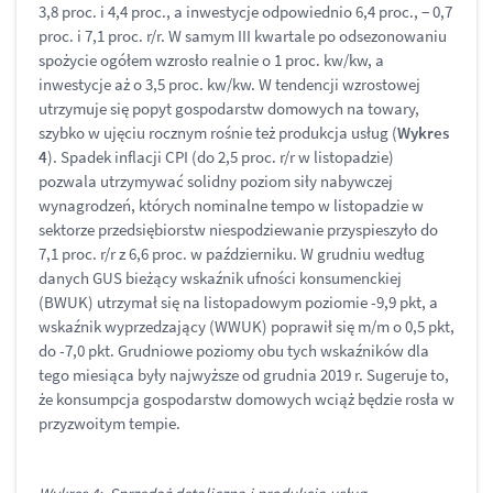
3,8 proc. i 4,4 proc., a inwestycje odpowiednio 6,4 proc., − 0,7
proc. i 7,1 proc. r/r. W samym III kwartale po odsezonowaniu
spożycie ogółem wzrosło realnie o 1 proc. kw/kw, a
inwestycje aż o 3,5 proc. kw/kw. W tendencji wzrostowej
utrzymuje się popyt gospodarstw domowych na towary,
szybko w ujęciu rocznym rośnie też produkcja usług (
Wykres
4
). Spadek inflacji CPI (do 2,5 proc. r/r w listopadzie)
pozwala utrzymywać solidny poziom siły nabywczej
wynagrodzeń, których nominalne tempo w listopadzie w
sektorze przedsiębiorstw niespodziewanie przyspieszyło do
7,1 proc. r/r z 6,6 proc. w październiku. W grudniu według
danych GUS bieżący wskaźnik ufności konsumenckiej
(BWUK) utrzymał się na listopadowym poziomie -9,9 pkt, a
wskaźnik wyprzedzający (WWUK) poprawił się m/m o 0,5 pkt,
do -7,0 pkt. Grudniowe poziomy obu tych wskaźników dla
tego miesiąca były najwyższe od grudnia 2019 r. Sugeruje to,
że konsumpcja gospodarstw domowych wciąż będzie rosła w
przyzwoitym tempie.