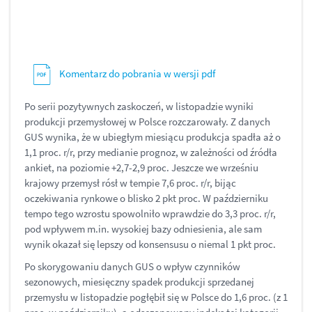
Komentarz do pobrania w wersji pdf
Po serii pozytywnych zaskoczeń, w listopadzie wyniki
produkcji przemysłowej w Polsce rozczarowały. Z danych
GUS wynika, że w ubiegłym miesiącu produkcja spadła aż o
1,1 proc. r/r, przy medianie prognoz, w zależności od źródła
ankiet, na poziomie +2,7-2,9 proc. Jeszcze we wrześniu
krajowy przemysł rósł w tempie 7,6 proc. r/r, bijąc
oczekiwania rynkowe o blisko 2 pkt proc. W październiku
tempo tego wzrostu spowolniło wprawdzie do 3,3 proc. r/r,
pod wpływem m.in. wysokiej bazy odniesienia, ale sam
wynik okazał się lepszy od konsensusu o niemal 1 pkt proc.
Po skorygowaniu danych GUS o wpływ czynników
sezonowych, miesięczny spadek produkcji sprzedanej
przemysłu w listopadzie pogłębił się w Polsce do 1,6 proc. (z 1