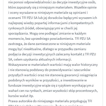
nie ponosi odpowiedzialności za decyzje inwestycyjne osób,
które zapoznały się z niniejszym materiałem. Wszelkie opinie
i oceny wyrażane w niniejszym materiale są opiniami i
ocenami TFI PZU SA lub jej doradców będącymi wyrazem ich
najlepszej wiedzy popartej informacjami z kompetentnych
rynkowych źródeł, obowiązującymi w chwili jej
sporządzania. Mogą one podlegać zmianie w każdym
momencie, bez uprzedniego powiadomienia. TFI PZU SA
zastrzega, że dane zamieszczone w niniejszym materiale
mogą być nieaktualne, dlatego w przypadku zamiaru
podjęcia decyzji inwestycyjnych zalecamy kontakt z TFI PZU
SA, celem uzyskania aktualnych informacji.
Wskazywane w materiałach wartości mają walor historyczny
i nie stanowią podstawy do przewidywania i szacunków
przyszłych wartości oraz nie stanowią gwarancji osiągnięcia
podobnych wyników w przyszłości, a inwestowanie w
fundusze inwestycyjne wiąże się z ryzykiem wynikającym z
wahań cen na rynkach, zmian wysokości stóp procentowych,
kursów walut itp.
Prawa autorskie do niniejszego materiału przysługują TFI