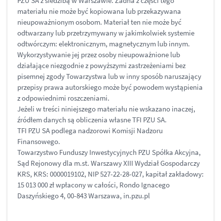
PZU SA z siedzibą w Warszawie. Żadna z części tego
materiału nie może być kopiowana lub przekazywana
nieupoważnionym osobom. Materiał ten nie może być
odtwarzany lub przetrzymywany w jakimkolwiek systemie
odtwórczym: elektronicznym, magnetycznym lub innym.
Wykorzystywanie jej przez osoby nieupoważnione lub
działające niezgodnie z powyższymi zastrzeżeniami bez
pisemnej zgody Towarzystwa lub w inny sposób naruszający
przepisy prawa autorskiego może być powodem wystąpienia
z odpowiednimi roszczeniami.
Jeżeli w treści niniejszego materiału nie wskazano inaczej,
źródłem danych są obliczenia własne TFI PZU SA.
TFI PZU SA podlega nadzorowi Komisji Nadzoru
Finansowego.
Towarzystwo Funduszy Inwestycyjnych PZU Spółka Akcyjna,
Sąd Rejonowy dla m.st. Warszawy XIII Wydział Gospodarczy
KRS, KRS: 0000019102, NIP 527-22-28-027, kapitał zakładowy:
15 013 000 zł wpłacony w całości, Rondo Ignacego
Daszyńskiego 4, 00-843 Warszawa, in.pzu.pl