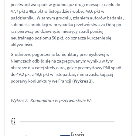
przetwórstwa spadł w grudniu już drugi miesiąc z rzędu do
47,7 pkt z 48,2 pkt w listopadzie i wobec 49,6 pkt w
październiku. W samym grudniu, zdaniem autorów badania,
subindeks produkcji w przypadku przetwórstwa za Odrą po
raz pierwszy od dziewięciu miesięcy spadł poniżej
neutralnego poziomu 50 pkt, co oznacza kurczenie się
aktywności.
Grudniowe pogorszenie koniunktury przemysłowej w
Niemczech odbiło się na zagregowanym wyniku w tym
obszarze dla całej strefy euro, gdzie przemysłowy PMI spadł
do 49,2 pkt z 49,6 pkt w listopadzie, mimo zaskakującej
poprawy koniunktury we Francji (
Wykres 2
).
Wykres 2: Koniunktura w przetwórstwie EA