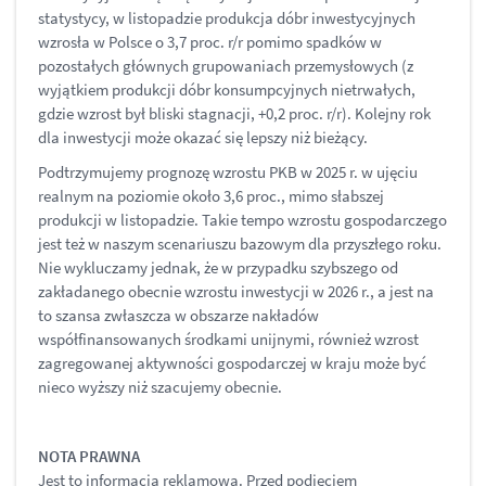
statystycy, w listopadzie produkcja dóbr inwestycyjnych
wzrosła w Polsce o 3,7 proc. r/r pomimo spadków w
pozostałych głównych grupowaniach przemysłowych (z
wyjątkiem produkcji dóbr konsumpcyjnych nietrwałych,
gdzie wzrost był bliski stagnacji, +0,2 proc. r/r). Kolejny rok
dla inwestycji może okazać się lepszy niż bieżący.
Podtrzymujemy prognozę wzrostu PKB w 2025 r. w ujęciu
realnym na poziomie około 3,6 proc., mimo słabszej
produkcji w listopadzie. Takie tempo wzrostu gospodarczego
jest też w naszym scenariuszu bazowym dla przyszłego roku.
Nie wykluczamy jednak, że w przypadku szybszego od
zakładanego obecnie wzrostu inwestycji w 2026 r., a jest na
to szansa zwłaszcza w obszarze nakładów
współfinansowanych środkami unijnymi, również wzrost
zagregowanej aktywności gospodarczej w kraju może być
nieco wyższy niż szacujemy obecnie.
NOTA PRAWNA
Jest to informacja reklamowa. Przed podjęciem