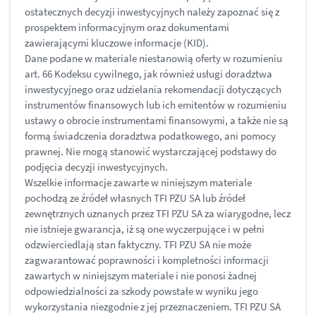
ostatecznych decyzji inwestycyjnych należy zapoznać się z
prospektem informacyjnym oraz dokumentami
zawierającymi kluczowe informacje (KID).
Dane podane w materiale niestanowią oferty w rozumieniu
art. 66 Kodeksu cywilnego, jak również usługi doradztwa
inwestycyjnego oraz udzielania rekomendacji dotyczących
instrumentów finansowych lub ich emitentów w rozumieniu
ustawy o obrocie instrumentami finansowymi, a także nie są
formą świadczenia doradztwa podatkowego, ani pomocy
prawnej. Nie mogą stanowić wystarczającej podstawy do
podjęcia decyzji inwestycyjnych.
Wszelkie informacje zawarte w niniejszym materiale
pochodzą ze źródeł własnych TFI PZU SA lub źródeł
zewnętrznych uznanych przez TFI PZU SA za wiarygodne, lecz
nie istnieje gwarancja, iż są one wyczerpujące i w pełni
odzwierciedlają stan faktyczny. TFI PZU SA nie może
zagwarantować poprawności i kompletności informacji
zawartych w niniejszym materiale i nie ponosi żadnej
odpowiedzialności za szkody powstałe w wyniku jego
wykorzystania niezgodnie z jej przeznaczeniem. TFI PZU SA