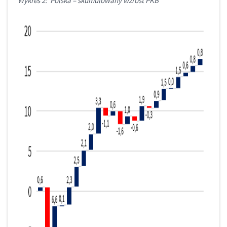
Wykres 2: Polska – skumulowany wzrost PKB