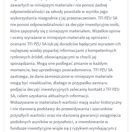
zawartych w niniejszym materiale i nie ponosi żadnej
odpowiedzialności za szkody powstałe w wyniku jego
wykorzystania niezgodnie z jej przeznaczeniem. TFI PZU SA
nie ponosi odpowiedzialności za decyzje inwestycyjne osób,
które zapoznały się z niniejszym materiałem. Wszelkie opinie
i oceny wyrażane w niniejszym materiale są opiniami i
ocenami TFI PZU SA lub jej doradców będącymi wyrazem ich
najlepszej wiedzy popartej informacjami z kompetentnych
rynkowych źródeł, obowiązującymi w chwili jej
sporządzania. Mogą one podlegać zmianie w każdym
momencie, bez uprzedniego powiadomienia. TFI PZU SA
zastrzega, że dane zamieszczone w niniejszym materiale
mogą być nieaktualne, dlatego w przypadku zamiaru
podjęcia decyzji inwestycyjnych zalecamy kontakt z TFI PZU
SA, celem uzyskania aktualnych informacji.
Wskazywane w materiałach wartości mają walor historyczny
i nie stanowią podstawy do przewidywania i szacunków
przyszłych wartości oraz nie stanowią gwarancji osiągnięcia
podobnych wyników w przyszłości, a inwestowanie w
fundusze inwestycyjne wiąże się z ryzykiem wynikającym z