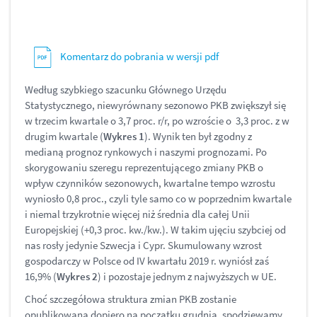
Komentarz do pobrania w wersji pdf
Według szybkiego szacunku Głównego Urzędu
Statystycznego, niewyrównany sezonowo PKB zwiększył się
w trzecim kwartale o 3,7 proc. r/r, po wzroście o 3,3 proc. z w
drugim kwartale (
Wykres 1
). Wynik ten był zgodny z
medianą prognoz rynkowych i naszymi prognozami. Po
skorygowaniu szeregu reprezentującego zmiany PKB o
wpływ czynników sezonowych, kwartalne tempo wzrostu
wyniosło 0,8 proc., czyli tyle samo co w poprzednim kwartale
i niemal trzykrotnie więcej niż średnia dla całej Unii
Europejskiej (+0,3 proc. kw./kw.). W takim ujęciu szybciej od
nas rosły jedynie Szwecja i Cypr. Skumulowany wzrost
gospodarczy w Polsce od IV kwartału 2019 r. wyniósł zaś
16,9% (
Wykres 2
) i pozostaje jednym z najwyższych w UE.
Choć szczegółowa struktura zmian PKB zostanie
opublikowana dopiero na początku grudnia, spodziewamy