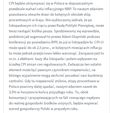
CPI będzie utrzymywać się w Polsce w dopuszczalnym
przedziale wahań celu inflacyjnego NBP. To naszym zdaniem
pozostawia otwarte drzwi do kolejnych obniżek stóp
procentowych w kraju. Nie wykluczamy jednak, że po
listopadowym ich cięciu przez Radę Polityki Pieniężnej, może
teraz nastąpić krótka pauza. Spodziewamy się wprawdzie,
podobnie jak sugerował to prezes Adam Glapiński podczas
konferencji po posiedzeniu RPP, że już w listopadzie br. CPI r/r
może spaść do ok 2,5 proc., w kolejnych miesiącach inflacja
ta może jednak przejściowo lekko wzrosnąć. Związane jest to
m.in. z efektami bazy dla listopada i potem wpływem na
ścieżkę CPI zmian cen regulowanych. Zwłaszcza ten ostatni
element może być pewnym czynnikiem niepewności, na
którego wyjaśnienie mogą zechcieć poczekać nasi bankierzy
centralni. Gdy ta niepewność zniknie, stopy procentowe w
Polsce powinny dalej spadać, naszym zdaniem nawet do
3,5% w horyzoncie końca przyszłego roku. To, obok
konsumpcji i przyspieszających na fali rosnącego napływu
do realnej gospodarki środków unijnych, będzie wspierać
wzrost gospodarczy Polski w przyszłym roku.