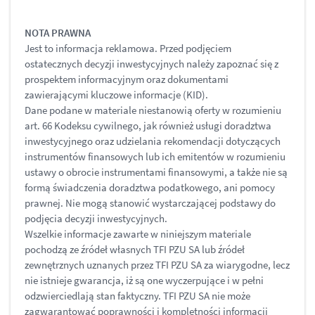
NOTA PRAWNA
Jest to informacja reklamowa. Przed podjęciem
ostatecznych decyzji inwestycyjnych należy zapoznać się z
prospektem informacyjnym oraz dokumentami
zawierającymi kluczowe informacje (KID).
Dane podane w materiale niestanowią oferty w rozumieniu
art. 66 Kodeksu cywilnego, jak również usługi doradztwa
inwestycyjnego oraz udzielania rekomendacji dotyczących
instrumentów finansowych lub ich emitentów w rozumieniu
ustawy o obrocie instrumentami finansowymi, a także nie są
formą świadczenia doradztwa podatkowego, ani pomocy
prawnej. Nie mogą stanowić wystarczającej podstawy do
podjęcia decyzji inwestycyjnych.
Wszelkie informacje zawarte w niniejszym materiale
pochodzą ze źródeł własnych TFI PZU SA lub źródeł
zewnętrznych uznanych przez TFI PZU SA za wiarygodne, lecz
nie istnieje gwarancja, iż są one wyczerpujące i w pełni
odzwierciedlają stan faktyczny. TFI PZU SA nie może
zagwarantować poprawności i kompletności informacji