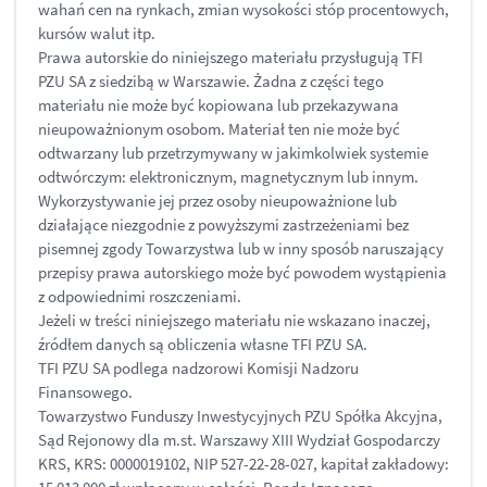
wahań cen na rynkach, zmian wysokości stóp procentowych,
kursów walut itp.
Prawa autorskie do niniejszego materiału przysługują TFI
PZU SA z siedzibą w Warszawie. Żadna z części tego
materiału nie może być kopiowana lub przekazywana
nieupoważnionym osobom. Materiał ten nie może być
odtwarzany lub przetrzymywany w jakimkolwiek systemie
odtwórczym: elektronicznym, magnetycznym lub innym.
Wykorzystywanie jej przez osoby nieupoważnione lub
działające niezgodnie z powyższymi zastrzeżeniami bez
pisemnej zgody Towarzystwa lub w inny sposób naruszający
przepisy prawa autorskiego może być powodem wystąpienia
z odpowiednimi roszczeniami.
Jeżeli w treści niniejszego materiału nie wskazano inaczej,
źródłem danych są obliczenia własne TFI PZU SA.
TFI PZU SA podlega nadzorowi Komisji Nadzoru
Finansowego.
Towarzystwo Funduszy Inwestycyjnych PZU Spółka Akcyjna,
Sąd Rejonowy dla m.st. Warszawy XIII Wydział Gospodarczy
KRS, KRS: 0000019102, NIP 527-22-28-027, kapitał zakładowy: