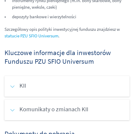
instrumenty rynku pieniężnego (m.in. bony skarbowe, bony
pieniężne, weksle, czeki)
depozyty bankowe i wierzytelności
Szczegółowy opis polityki inwestycyjnej funduszu znajdziesz w
statucie PZU SFIO Universum
.
Kluczowe informacje dla inwestorów
Funduszu PZU SFIO Universum
KII
Komunikaty o zmianach KII
Dokumenty do pobrania