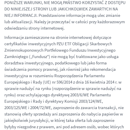
PONIŻSZE WARUNKI, NIE MOGĄ PAŃSTWO KORZYSTAĆ Z DOSTĘPU
DO NINIEJSZEJ STRONY LUB JAKICHKOLWIEK ZAWARTYCH NA
NIEJ INFORMACJI. Przedstawione informacje mogą ulec zmianie
lub aktualizacji. Należy je przeczytać w całości przy każdorazowym
odwiedzaniu strony internetowej.
Informacje zamieszczone na stronie internetowej dotyczące
certyfikatów inwestycyjnych PZU ETF Obligacji Skarbowych
Zmiennokuponowych Portfelowego Funduszu Inwestycyjnego
Zamkniętego („Fundusz") nie mogą być traktowane jako usługa
doradztwa inwestycyjnego, podatkowego lub jako forma
świadczenia pomocy prawnej, jak również jako rekomendacja
inwestycyjna w rozumieniu Rozporządzenia Parlamentu
Europejskiego i Rady (UE) nr 596/2014 z dnia 16 kwietnia 2014 r. w
sprawie nadużyć na rynku (rozporządzenie w sprawie nadużyć na
rynku) oraz uchylającego dyrektywę 2003/6/WE Parlamentu
Europejskiego i Rady i dyrektywy Komisji 2003/124/WE,
2003/125/WE i 2004/72/WE, zaproszenie do zawarcia transakcji, nie
stanowią oferty sprzedaży ani zaproszenia do nabycia papierów w
jakiejkolwiek jurysdykcji, w której taka oferta lub zaproszenie
byłyby niezgodne z prawem, ani pod adresem osób, wobec których