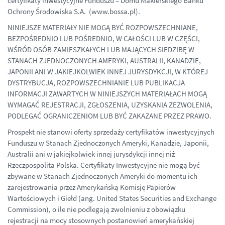
certyfikaty inwestycyjne Funduszu – Domu Maklerskiego Banku
Ochrony Środowiska S.A. (www.bossa.pl).
NINIEJSZE MATERIAŁY NIE MOGĄ BYĆ ROZPOWSZECHNIANE,
BEZPOŚREDNIO LUB POŚREDNIO, W CAŁOŚCI LUB W CZĘŚCI,
WŚRÓD OSÓB ZAMIESZKAŁYCH LUB MAJĄCYCH SIEDZIBĘ W
STANACH ZJEDNOCZONYCH AMERYKI, AUSTRALII, KANADZIE,
JAPONII ANI W JAKIEJKOLWIEK INNEJ JURYSDYKCJI, W KTÓREJ
DYSTRYBUCJA, ROZPOWSZECHNIANIE LUB PUBLIKACJA
INFORMACJI ZAWARTYCH W NINIEJSZYCH MATERIAŁACH MOGĄ
WYMAGAĆ REJESTRACJI, ZGŁOSZENIA, UZYSKANIA ZEZWOLENIA,
PODLEGAĆ OGRANICZENIOM LUB BYĆ ZAKAZANE PRZEZ PRAWO.
Prospekt nie stanowi oferty sprzedaży certyfikatów inwestycyjnych
Funduszu w Stanach Zjednoczonych Ameryki, Kanadzie, Japonii,
Australii ani w jakiejkolwiek innej jurysdykcji innej niż
Rzeczpospolita Polska. Certyfikaty Inwestycyjne nie mogą być
zbywane w Stanach Zjednoczonych Ameryki do momentu ich
zarejestrowania przez Amerykańską Komisję Papierów
Wartościowych i Giełd (ang. United States Securities and Exchange
Commission), o ile nie podlegają zwolnieniu z obowiązku
rejestracji na mocy stosownych postanowień amerykańskiej