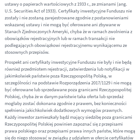
ustawy o papierach wartościowych z 1933 r., ze zmianami (ang.
U.S. Securities Act of 1933). Certyfikaty inwestycyjne Funduszu nie
zostały i nie zostaną zarejestrowane zgodnie z postanowieniami
wskazanej ustawy i nie mogą być oferowane ani zbywane w
Stanach Zjednoczonych Ameryki, chyba że w ramach zwolnienia z
obowiązków rejestracyjnych lub w ramach transakcji nie
podlegających obowiązkowi rejestracyjnemu wynikającemu ze
stosownych przepisów.
Prospekt ani certyfikaty inwestycyjne Funduszu nie były i nie będą
również przedmiotem rejestracji, zatwierdzenia lub notyfikacji w
jakimkolwiek państwie poza Rzecząpospolitą Polską, w
szczególności na podstawie Rozporządzenia 2017/1129 i nie mogą
być oferowane lub sprzedawane poza granicami Rzeczypospolitej
Polskiej, chyba że w danym państwie taka oferta lub sprzedaż
mogłaby zostać dokonana zgodnie z prawem, bez konieczności
spełnienia jakichkolwiek dodatkowych wymogów prawnych.
Każdy inwestor zamieszkały bądź mający siedzibę poza granicami
Rzeczypospolitej Polskiej powinien zapoznać się z przepisami
prawa polskiego oraz przepisami prawa innych państw, które mogą
się do niego stosować w związku z udziałem w ofercie certyfikatów