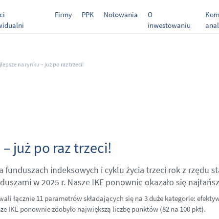
ci
Firmy
PPK
Notowania
O
Kome
widualni
inwestowaniu
anal
lepsze na rynku – już po raz trzeci!
– już po raz trzeci!
funduszach indeksowych i cyklu życia trzeci rok z rzędu st
nduszami w 2025 r. Nasze IKE ponownie okazało się najtańs
wali łącznie 11 parametrów składających się na 3 duże kategorie: efekty
ze IKE ponownie zdobyło największą liczbę punktów (82 na 100 pkt).