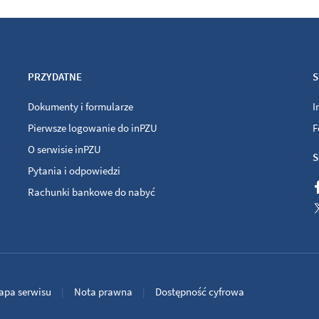
PRZYDATNE
S
Dokumenty i formularze
I
Pierwsze logowanie do inPZU
F
O serwisie inPZU
S
Pytania i odpowiedzi
Rachunki bankowe do nabyć
apa serwisu
Nota prawna
Dostępność cyfrowa