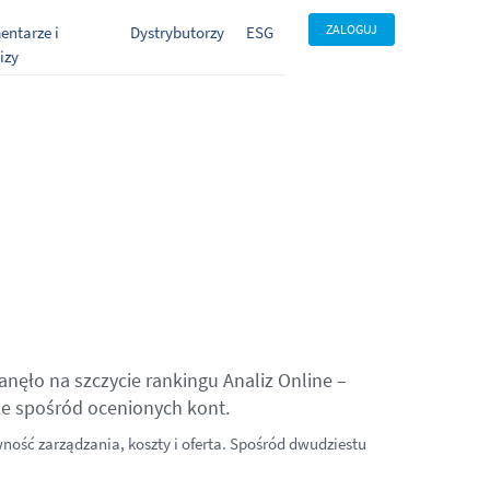
ZALOGUJ
ntarze i
Dystrybutorzy
ESG
izy
anęło na szczycie rankingu Analiz Online –
ze spośród ocenionych kont.
wność zarządzania, koszty i oferta. Spośród dwudziestu