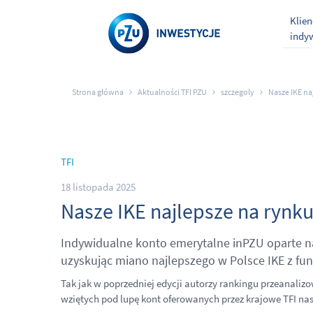
Klien
indy
Strona główna
Aktualności TFI PZU
szczegoly
Nasze IKE naj
TFI
18 listopada 2025
Nasze IKE najlepsze na rynku 
Indywidualne konto emerytalne inPZU oparte na 
uzyskując miano najlepszego w Polsce IKE z fu
Tak jak w poprzedniej edycji autorzy rankingu przeanalizo
wziętych pod lupę kont oferowanych przez krajowe TFI nas