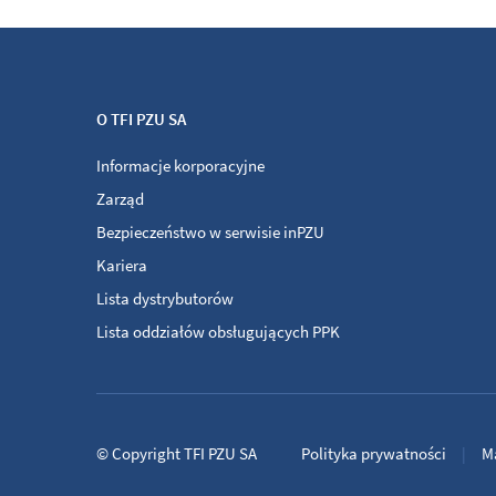
O TFI PZU SA
Informacje korporacyjne
Zarząd
Bezpieczeństwo w serwisie inPZU
Kariera
Lista dystrybutorów
Lista oddziałów obsługujących PPK
©
Copyright
TFI PZU SA
Polityka prywatności
M