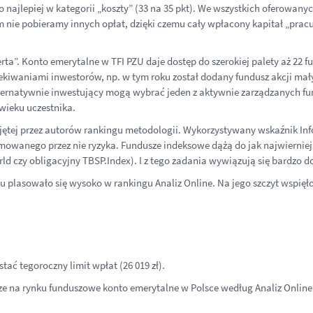
najlepiej w kategorii „koszty” (33 na 35 pkt). We wszystkich oferowan
ym nie pobieramy innych opłat, dzięki czemu cały wpłacony kapitał „prac
rta”. Konto emerytalne w TFI PZU daje dostęp do szerokiej palety aż 22 
zekiwaniami inwestorów, np. w tym roku został dodany fundusz akcji mały
lternatywnie inwestujący mogą wybrać jeden z aktywnie zarządzanych fun
 wieku uczestnika.
zyjętej przez autorów rankingu metodologii. Wykorzystywany wskaźnik I
mowanego przez nie ryzyka. Fundusze indeksowe dążą do jak najwiern
d czy obligacyjny TBSP.Index). I z tego zadania wywiązują się bardzo d
lasowało się wysoko w rankingu Analiz Online. Na jego szczyt wspięło si
tać tegoroczny limit wpłat (26 019 zł).
epsze na rynku funduszowe konto emerytalne w Polsce według Analiz Online