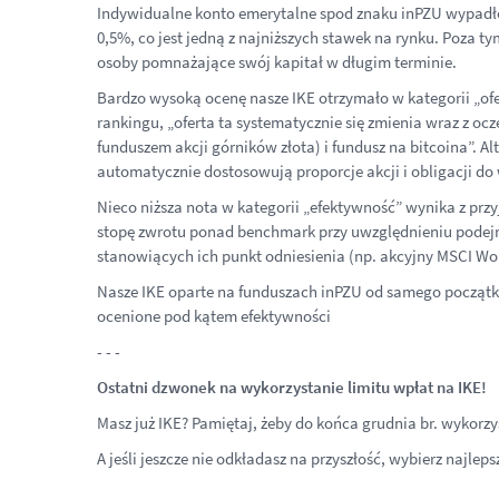
Indywidualne konto emerytalne spod znaku inPZU wypadło 
0,5%, co jest jedną z najniższych stawek na rynku. Poza t
osoby pomnażające swój kapitał w długim terminie.
Bardzo wysoką ocenę nasze IKE otrzymało w kategorii „ofe
rankingu, „oferta ta systematycznie się zmienia wraz z oc
funduszem akcji górników złota) i fundusz na bitcoina”. A
automatycznie dostosowują proporcje akcji i obligacji do
Nieco niższa nota w kategorii „efektywność” wynika z pr
stopę zwrotu ponad benchmark przy uwzględnieniu podej
stanowiących ich punkt odniesienia (np. akcyjny MSCI Worl
Nasze IKE oparte na funduszach inPZU od samego początku p
ocenione pod kątem efektywności
- - -
Ostatni dzwonek na wykorzystanie limitu wpłat na IKE!
Masz już IKE? Pamiętaj, żeby do końca grudnia br. wykorzys
A jeśli jeszcze nie odkładasz na przyszłość, wybierz najl