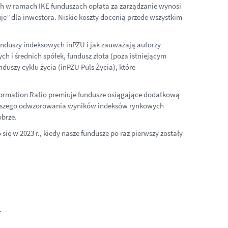
ych w ramach IKE funduszach opłata za zarządzanie wynosi
uje” dla inwestora. Niskie koszty docenią przede wszystkim
funduszy indeksowych inPZU i jak zauważają autorzy
ch i średnich spółek, fundusz złota (poza istniejącym
duszy cyklu życia (inPZU Puls Życia), które
nformation Ratio premiuje fundusze osiągające dodatkową
iejszego odwzorowania wyników indeksów rynkowych
obrze.
ę w 2023 r., kiedy nasze fundusze po raz pierwszy zostały
.